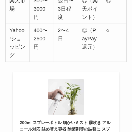
楽天市
300〜
翌日〜
◎（楽
◎
場
3000
3日程
天ポイ
円
度
ント）
Yahoo
400〜
2〜4
◎（P
○
!ショ
2500
日
ayPay
ッピン
円
還元）
グ
200ml スプレーボトル 細かいミスト 霧吹き アル
コール対応 詰め替え容器 除菌剤等の詰替に スプ