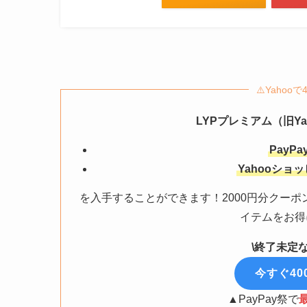
⚠️Yaho
LYPプレミアム（旧Y
PayP
Yahooショ
を入手することができます！2000円分クー
イテムをお得
\終了未定な
今すぐ40
▲PayPay祭で
最