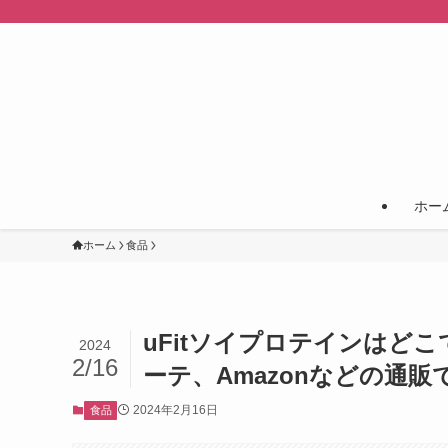
ホー
ホーム
食品
uFitソイプロテインはど
2024
2/16
ーテ、Amazonなどの通
2024年2月16日
食品