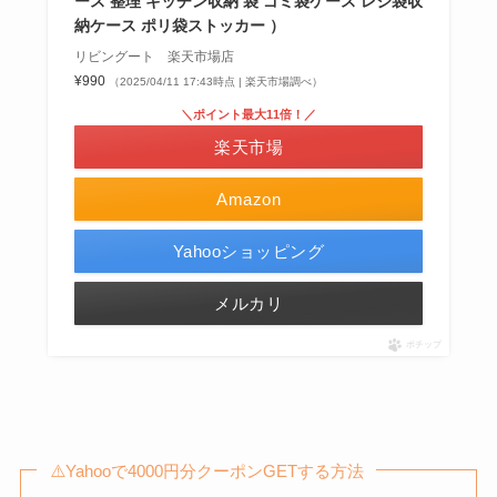
ース 整理 キッチン収納 袋 ゴミ袋ケース レジ袋収
納ケース ポリ袋ストッカー ）
リビングート 楽天市場店
¥990
（2025/04/11 17:43時点 | 楽天市場調べ）
＼ポイント最大11倍！／
楽天市場
Amazon
Yahooショッピング
メルカリ
ポチップ
⚠️Yahooで4000円分クーポンGETする方法