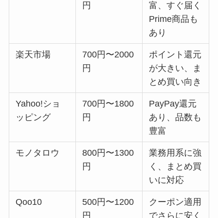
円
富、すぐ届く
Prime商品も
あり
楽天市場
700円〜2000
ポイント還元
円
が大きい、ま
とめ買い向き
Yahoo!ショ
700円〜1800
PayPay還元
ッピング
円
あり、品数も
豊富
モノタロウ
800円〜1300
業務用系に強
円
く、まとめ買
いに対応
Qoo10
500円〜1200
クーポン適用
円
でさらに安く