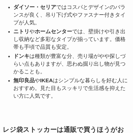
ダイソー・セリア
ではコスパとデザインのバラ
ンスが良く、吊り下げ式やファスナー付きタイ
プが人気。
ニトリ
や
ホームセンター
では、壁掛けや引き出
し収納など多彩なタイプが揃っています。価格
帯も手頃で品質も安定。
ドンキ
は種類が豊富な分、売り場がやや探しづ
らい点もありますが、思わぬ掘り出し物が見つ
かることも。
無印良品
や
IKEA
はシンプルな暮らしを好む人に
おすすめ。見た目もスッキリで生活感を抑えた
い方に人気です。
レジ袋ストッカーは通販で買うほうがお