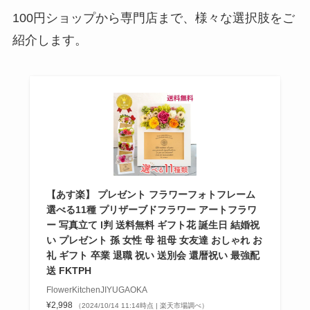
100円ショップから専門店まで、様々な選択肢をご
紹介します。
【あす楽】 プレゼント フラワーフォトフレーム
選べる11種 プリザーブドフラワー アートフラワ
ー 写真立て l判 送料無料 ギフト花 誕生日 結婚祝
い プレゼント 孫 女性 母 祖母 女友達 おしゃれ お
礼 ギフト 卒業 退職 祝い 送別会 還暦祝い 最強配
送 FKTPH
FlowerKitchenJIYUGAOKA
¥2,998
（2024/10/14 11:14時点 | 楽天市場調べ）