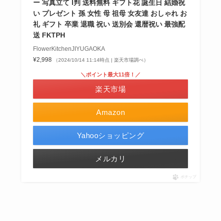
ー 写真立て l判 送料無料 ギフト花 誕生日 結婚祝
い プレゼント 孫 女性 母 祖母 女友達 おしゃれ お
礼 ギフト 卒業 退職 祝い 送別会 還暦祝い 最強配
送 FKTPH
FlowerKitchenJIYUGAOKA
¥2,998
（2024/10/14 11:14時点 | 楽天市場調べ）
＼ポイント最大11倍！／
楽天市場
Amazon
Yahooショッピング
メルカリ
ポチップ