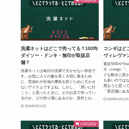
洗濯ネットはどこで売ってる？100均
コンギはど
ダイソー・ドンキ・無印が取扱店
ヴィレヴァ
舗？
最近SNSやYo
ギ（congi
洗濯ネットは毎日の洗濯で欠かせない存在で
クな動きに惹
す。お気に入りの服を長く大切に着るため
も多いのではな
に、型崩れや生地の摩耗を防ぐために欠かせ
買おうと思っ
ないアイテムですよね。しかし、「買いに行
「実店舗にある
こう」と思ったときに、どのお店で売ってい
るのか、どの売り場にあるのか、意外とわ...
2025年4月11日
2025年4月11日
日用品雑貨