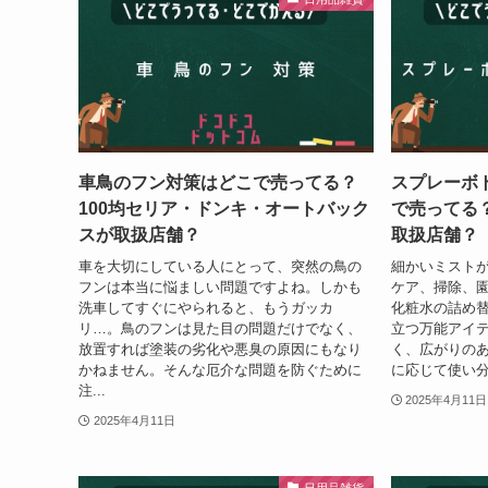
車鳥のフン対策はどこで売ってる？
スプレーボ
100均セリア・ドンキ・オートバック
で売ってる？
スが取扱店舗？
取扱店舗？
車を大切にしている人にとって、突然の鳥の
細かいミスト
フンは本当に悩ましい問題ですよね。しかも
ケア、掃除、
洗車してすぐにやられると、もうガッカ
化粧水の詰め
リ…。鳥のフンは見た目の問題だけでなく、
立つ万能アイ
放置すれば塗装の劣化や悪臭の原因にもなり
く、広がりの
かねません。そんな厄介な問題を防ぐために
に応じて使い分
注...
2025年4月11日
2025年4月11日
日用品雑貨