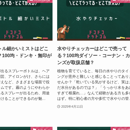
トル細かいミストはどこ
水やりチェッカーはどこで売って
100均・ドンキ・無印が
る？100均ダイソー・コーナン・
ンズが取扱店舗？
が出るスプレーボトルは、ヘア
植物を育てていると、毎日の水やりのタイ
園芸、アイロンがけ、さらには
ングが意外と難しいと感じることってあり
替えなど、さまざまな場面で役
せんか？「乾いている気がするけど、実は
テムです。霧のようにやわらか
だ水分があるのでは？」「うっかり水をあ
あるスプレーが出るため、用途
すぎて根腐れ…」なんて経験がある方も多
けることができるのが魅...
はず。特に初心者の方や多忙で水やりの管..
2025年4月11日
おもちゃ
日用品