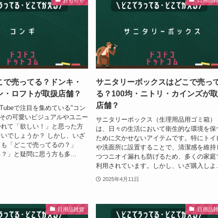
こで売ってる？ドンキ・
サニタリーボックスはどこで売っ
ン・ロフトが取扱店舗？
る？100均・ニトリ・カインズが
店舗？
uTubeで注目を集めている"コン
）"。その可愛いビジュアルやユニー
サニタリーボックス（生理用品用ゴミ箱）
かれて「欲しい！」と思った方
は、日々の生活において衛生的な環境を保
いでしょうか？ しかし、いざ
ために欠かせないアイテムです。特にトイ
ても「どこで売ってるの？」
や洗面所に設置することで、清潔感を維持
？」と疑問に思う方も多...
つつニオイ漏れも防げるため、多くの家庭
利用されています。しかし、いざ購入しよ..
2025年4月11日
日用品雑貨
日用品