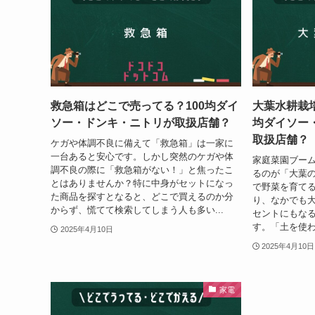
救急箱はどこで売ってる？100均ダイ
大葉水耕栽培
ソー・ドンキ・ニトリが取扱店舗？
均ダイソー
取扱店舗？
ケガや体調不良に備えて「救急箱」は一家に
一台あると安心です。しかし突然のケガや体
家庭菜園ブー
調不良の際に「救急箱がない！」と焦ったこ
るのが「大葉
とはありませんか？特に中身がセットになっ
で野菜を育てる
た商品を探すとなると、どこで買えるのか分
り、なかでも
からず、慌てて検索してしまう人も多い...
セントにもな
す。「土を使わ
2025年4月10日
2025年4月10日
家電