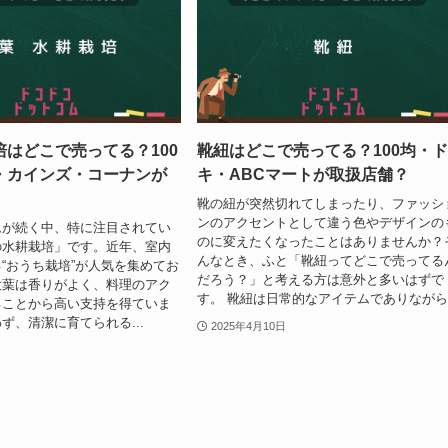
はどこで売ってる？100
靴紐はどこで売ってる？100均・
・カインズ・コーナンが
キ・ABCマートが取扱店舗？
靴の紐が突然切れてしまったり、ファッシ
ンのアクセントとして違う色やデザインの
ムが続く中、特に注目されてい
のに変えたくなったことはありませんか？
の水耕栽培」です。近年、室内
んなとき、ふと「靴紐ってどこで売ってる
“おうち栽培”が人気を集めてお
だろう？」と考える方は意外と多いはずで
大葉は香りがよく、料理のアク
す。 靴紐は日常的なアイテムでありながら.
ることから高い支持を得ていま
ず、清潔に育てられる...
2025年4月10日